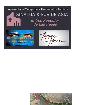
Ministerio de Tap
Hornor
2 Timoteo 2:1-2
Entrenando
Hombres Fieles